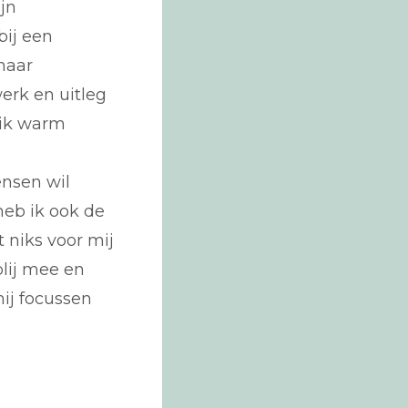
jn
bij een
haar
werk en uitleg
 ik warm
nsen wil
heb ik ook de
 niks voor mij
blij mee en
ij focussen