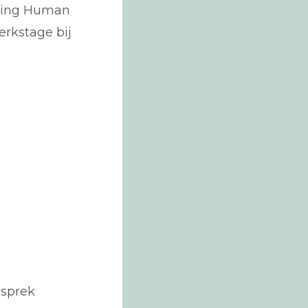
iding Human
rkstage bij
esprek