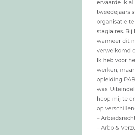
ervaarde ik al
tweedejaars s
organisatie t
stagiaires. Bi
wanneer dit n
verwelkomd d
Ik heb voor h
werken, maar 
opleiding PAB
was. Uiteindel
hoop mij te o
op verschillen
– Arbeidsrech
– Arbo & Verz