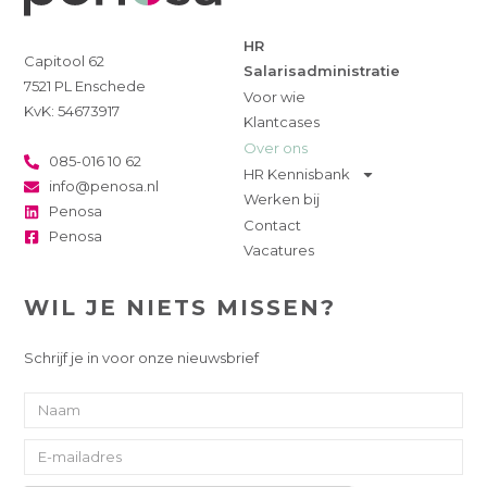
HR
Capitool 62
Salarisadministratie
7521 PL Enschede
Voor wie
KvK: 54673917
Klantcases
Over ons
085-016 10 62
HR Kennisbank
info@penosa.nl
Werken bij
Penosa
Contact
Penosa
Vacatures
WIL JE NIETS MISSEN?
Schrijf je in voor onze nieuwsbrief