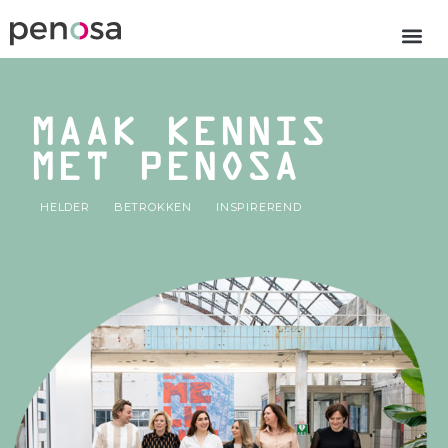
MAAK KENNIS
MET PENOSA
HELDER
BETROKKEN
INSPIREREND