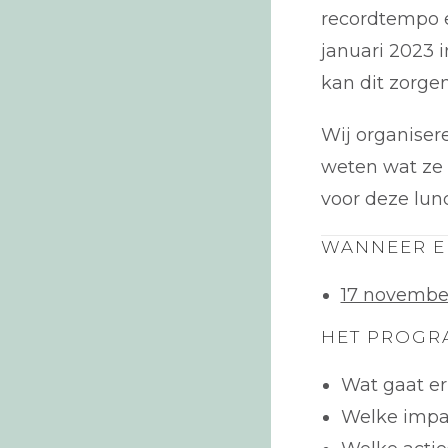
recordtempo e
januari 2023 
kan dit zorgen
Wij organiser
weten wat ze 
voor deze lun
WANNEER E
17 novembe
HET PROG
Wat gaat e
Welke impa