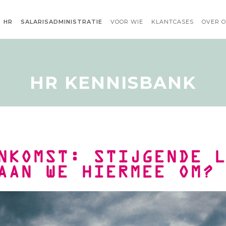
HR
SALARISADMINISTRATIE
VOOR WIE
KLANTCASES
OVER 
HR KENNISBANK
NKOMST: STIJGENDE 
AAN WE HIERMEE OM?