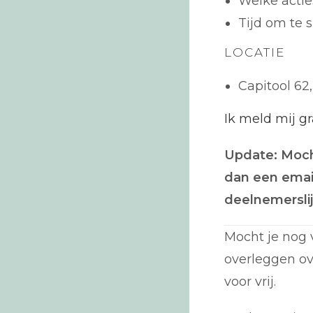
Welke acti
Tijd om te 
LOCATIE
Capitool 62
Ik meld mij g
Update: Moch
dan een email
deelnemerslij
Mocht je nog 
overleggen ov
voor vrij.