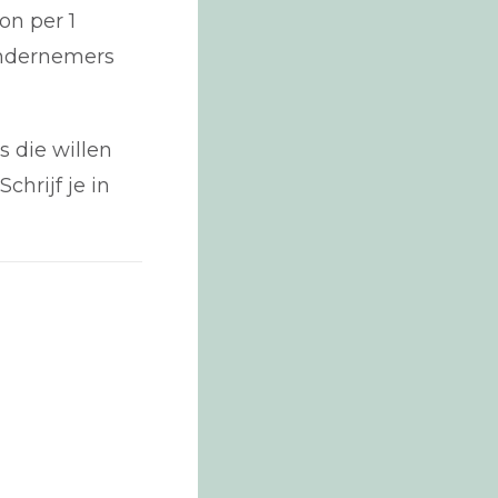
on per 1
ondernemers
 die willen
hrijf je in