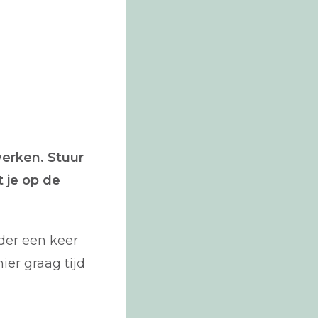
erken. Stuur
 je op de
der een keer
ier graag tijd