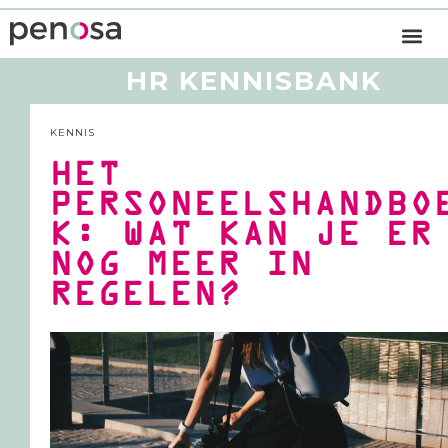
HR KENNISBANK
KENNIS
HET
PERSONEELSHANDBO
K: WAT KAN JE ER
NOG MEER IN
REGELEN?