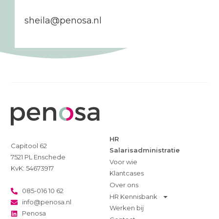
sheila@penosa.nl
HR
Capitool 62
Salarisadministratie
7521 PL Enschede
Voor wie
KvK: 54673917
Klantcases
Over ons
085-016 10 62
HR Kennisbank
info@penosa.nl
Werken bij
Penosa